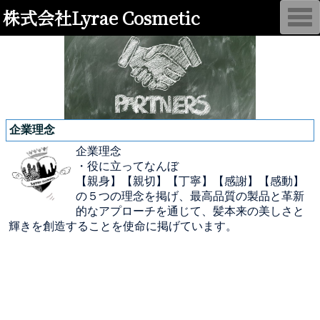
株式会社Lyrae Cosmetic
T
o
g
g
l
e
n
a
v
i
g
企業理念
a
t
企業理念
i
o
・役に立ってなんぼ
n
【親身】【親切】【丁寧】【感謝】【感動】
の５つの理念を掲げ、最高品質の製品と革新
的なアプローチを通じて、髪本来の美しさと
輝きを創造することを使命に掲げています。