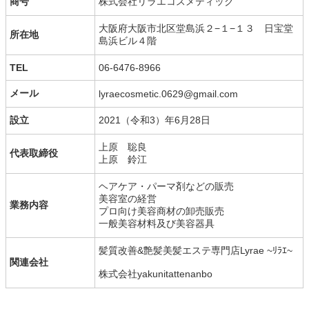
商号
株式会社リラエコスメティック
大阪府大阪市北区堂島浜２−１−１３ 日宝堂
所在地
島浜ビル４階
TEL
06-6476-8966
メール
lyraecosmetic.0629@gmail.com
設立
2021（令和3）年6月28日
上原 聡良
代表取締役
上原 鈴江
ヘアケア・パーマ剤などの販売
美容室の経営
業務内容
プロ向け美容商材の卸売販売
一般美容材料及び美容器具
髪質改善&艶髪美髪エステ専門店Lyrae ~ﾘﾗｴ~
関連会社
株式会社yakunitattenanbo