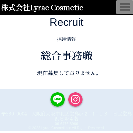
株式会社Lyrae Cosmetic
T
o
g
Recruit
g
l
e
n
a
採用情報
v
i
g
総合事務職
a
t
i
o
n
現在募集しておりません。
〒530-0004 大阪府大阪市北区堂島浜２−１−１３ 日宝堂島
浜ビル４階
06-6476-8966
© 2023 Lyrae Cosmetic co All Rights Reserved.